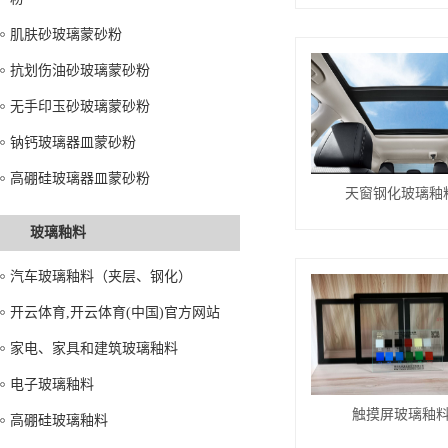
肌肤砂玻璃蒙砂粉
抗划伤油砂玻璃蒙砂粉
无手印玉砂玻璃蒙砂粉
钠钙玻璃器皿蒙砂粉
高硼硅玻璃器皿蒙砂粉
天窗钢化玻璃釉
玻璃釉料
汽车玻璃釉料（夹层、钢化）
开云体育,开云体育(中国)官方网站
家电、家具和建筑玻璃釉料
电子玻璃釉料
触摸屏玻璃釉
高硼硅玻璃釉料